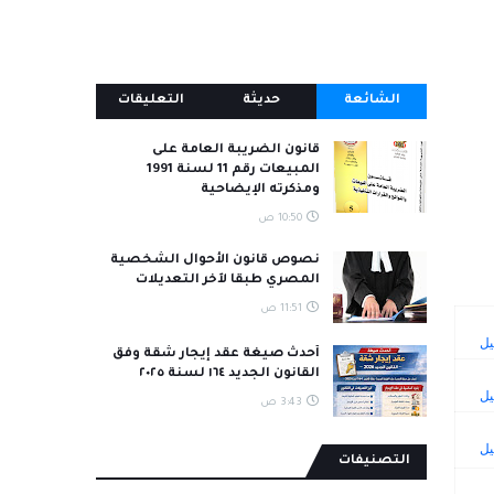
الشائعة
حديثة
التعليقات
قانون الضريبة العامة على
المبيعات رقم 11 لسنة 1991
ومذكرته الإيضاحية
10:50 ص
نصوص قانون الأحوال الشخصية
المصري طبقا لآخر التعديلات
11:51 ص
أحدث صيغة عقد إيجار شقة وفق
القانون الجديد ١٦٤ لسنة ٢٠٢٥
3:43 ص
التصنيفات