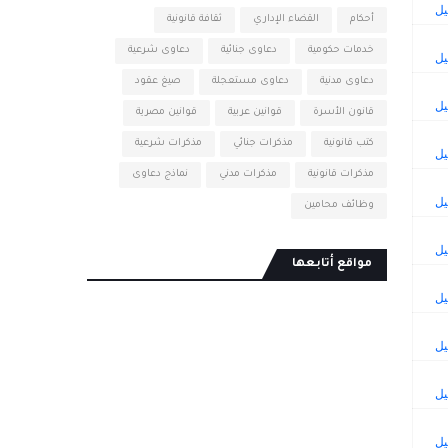
أحكام
القضاء الإداري
ثقافة قانونية
خدمات حكومية
دعاوى جنائية
دعاوى شرعية
دعاوى مدنية
دعاوى مستعجلة
صيغ عقود
قانون الأسرة
قوانين عربية
قوانين مصرية
كتب قانونية
مذكرات جنائي
مذكرات شرعية
مذكرات قانونية
مذكرات مدني
نماذج دعاوى
وظائف محامين
مواقع أتابعها