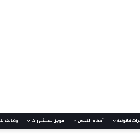
ات قانونية
أحكام النقض
موجز المنشورات
وظائف لل