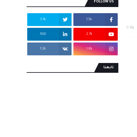
FOLLOW US
3.1k
1.5k
0
500
2.7k
1.2k
1.8k
تابعنا