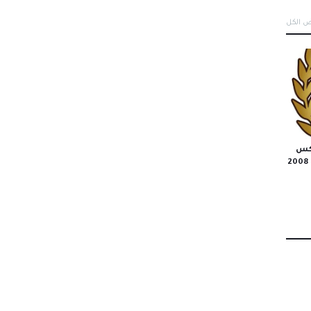
 الكل
ذكس