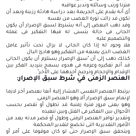
متزنا ورتب وسائله وتدبر عواقبه
أى أنه يقدم على الجريمة بعد دراسة هادئة رزينة وبعد أن
تكون قد زالت ثورة الغضب من نفسه
وقد ذهب البعض إلى أنه يشترط لسبق الإصرار أن يكون
الجانى فى حالة يتسنى له فيها التفكير فى عمله
والتصميم عليه
فلا وجود له إذا كان الجانى لا يزال تحت تأثير عامل
الغضب الذى يمنعه من التفكير وهو هادئ البال
كذلك ذهب إلى أن "سبق الإصرار يستلزم أن يكون الجانى
قد أتم تفكيره وعزمه فى هدوء يسمح بترديد الفكر بين
الإقدام والإحجام وترجيح أحدهما على الآخر".
العنصر الزمنى في شرط سبق الإصرار:
يرتبط العنصر النفسى المشار إلية آنفا بعنصر آخر لازما
لإتمام سبق الإصرار ألا وهو العنصر الزمنى
وهو يعنى مرور فترة زمنية قد تطول أو تقصر بحسب
الأحوال بين التفكير فى القتل وبين تنفيذه
وتقدير توافر العنصر الزمنى وطول أو قصر مدته يعد من
الأمور التقديرية التى تخضع لتقدير المحكمة
ويتحقق سبق الإصرار حتى لو كان موقوفا على أمر أو