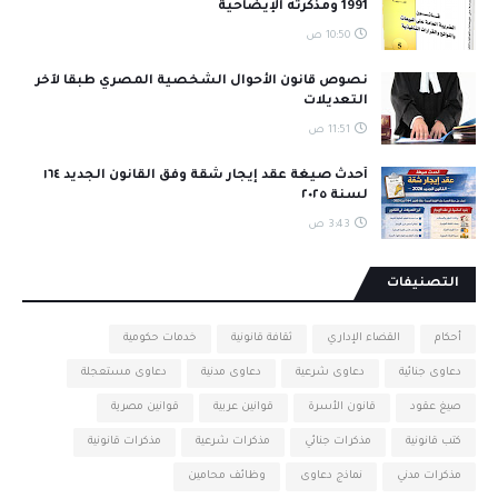
1991 ومذكرته الإيضاحية
10:50 ص
نصوص قانون الأحوال الشخصية المصري طبقا لآخر
التعديلات
11:51 ص
أحدث صيغة عقد إيجار شقة وفق القانون الجديد ١٦٤
لسنة ٢٠٢٥
3:43 ص
التصنيفات
أحكام
القضاء الإداري
ثقافة قانونية
خدمات حكومية
دعاوى جنائية
دعاوى شرعية
دعاوى مدنية
دعاوى مستعجلة
صيغ عقود
قانون الأسرة
قوانين عربية
قوانين مصرية
كتب قانونية
مذكرات جنائي
مذكرات شرعية
مذكرات قانونية
مذكرات مدني
نماذج دعاوى
وظائف محامين