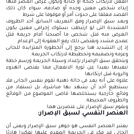
الفعل لارتكاب جنحة أو جناية ويكون غرض المصر منها
إيذاء شخص معين وجده أو صادفه، سواء كان ذلك
القصد معلقا على حدوث أمر أو موقوفا على شرط
ويعد سبق الإصرار وفق التعريف السابق أحد الظروف
المشددة التى لو ارتبطت بسلوك إجرامى معين يكون
الغرض منه قتل شخص ما أصبحنا أمام جريمة قتل
عمدى مشدد ويقتضى ذلك رفع العقوبة إلى الإعدام
إذ إن التشديد هنا يرجع إلى الخطورة المتزايدة للجانى
وعزمه وتصميمه وتخطيطه لارتكاب الجريمة.
ويتحقق سبق الإصرار بإعداد وسيلة الجريمة ورسم خطة
تنفيذها بعيدا عن ثورة الانفعال مما يقتضى الهدوء
والروية قبل ارتكابها
علاوة على أنه يعد فى حالة ذهنية تقوم بنفس الجانى فلا
يستطيع أحد أن يشهد بها مباشرة، بل تستفاد من
وقائع خارجية يستخلصها قاضى الموضوع من الوقائع
والظروف المحيطة.
ويقوم سبق الإصرار على عنصرين هما:
العنصر النفسي لسبق الإصرار:
يعتبر العنصر النفسى هو جوهر سبق الإصرار ويعنى أن
الجانى قد فكر فى الجريمة المقدم عليها تفكيرا هادئا