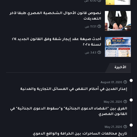
10:50 ص
نصوص قانون الأحوال الشخصية المصري طبقا لآخر
التعديلات
11:51 ص
أحدث صيغة عقد إيجار شقة وفق القانون الجديد ١٦٤
لسنة ٢٠٢٥
3:43 ص
الأخيرة
August 01, 2026
إعذار المدين في أحكام النقض في المسائل التجارية والمدنية
May 26, 2026
الفرق بين "انقضاء الدعوى الجنائية" و"سقوط الدعوى الجنائية" في
القانون المصري
May 21, 2026
تاريخ محاكمات الساحرات: بين الخرافة والواقع الدموي