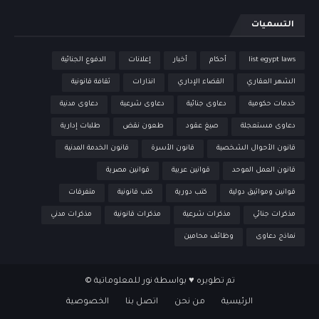
التسميات
list egypt laws
أحكام
أخبار
إعلانات
الدفوع الجنائية
الشهر العقاري
القضاء الإداري
انذارات
ثقافة قانونية
خدمات حكومية
دعاوى جنائية
دعاوى شرعية
دعاوى مدنية
دعاوى مستعجلة
صيغ عقود
طعون نقض
طلبات إدارية
قانون الأحوال الشخصية
قانون الأسرة
قانون الخدمة المدنية
قانون العمل الموحد
قوانين عربية
قوانين مصرية
قوانين ومواثيق دولية
كتب دورية
كتب قانونية
متفرقات
مذكرات جنائي
مذكرات شرعية
مذكرات قانونية
مذكرات مدني
نماذج دعاوى
وظائف محامين
تم تطويره ♥ بواسطة
نور للمعلوماتية
©
الرئيسية
من نحن
اتصل بنا
الخصوصية