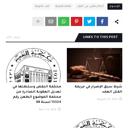
الوسوم
أحكام نقض في القتل
ثقافة قانونية
كتب قانونية
LINKS TO THIS POST
عرض الكل
شرط سبق الإصرار في جريمة
محكمة النقض وسلطتها في
القتل العمد
تعديل العقوبة الصادرة من
محكمة الموضوع الطعن رقم
August 19, 2024
13324 لسنة 88
April 14, 2024