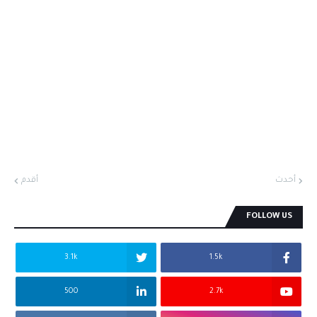
أحدث
أقدم
FOLLOW US
3.1k
1.5k
500
2.7k