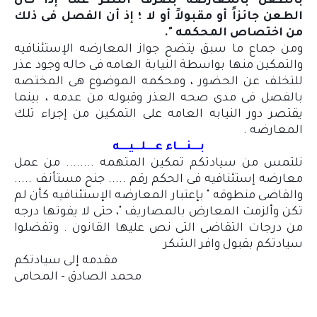
بالطعن بالمعارضه بصرف النظر عما إذا كان
الطعن جائزاً أو مقبولاً أو لا ؛ إذ أن الفصل فى ذلك
من اختصاص المحكمه ".
ومن جماع ما سبق يتضح جواز المعارضه الإستئنافيه
والتمكين منها بواسطة النيابة العامه فى حاله وجود عذر
للتخلف عن الحضور ، ومحكمه الموضوع هى المختصه
بالفصل فى مدى صحه العذر وقبوله من عدمه ، بينما
يقتصر دور النيابه العامه على التمكين من إجراء تلك
المعارضه .
بــــنــــاء عــــلـــيــــه
نلتمس من سيادتكم تمكين المتهمه ........ من عمل
معارضه إستئنافيه فى الحكم رقم ..... جنح مستأنف .....
والقاضى منطوقه " بإعتبار المعارضه الإستئنافيه كأن لم
تكن وألزمت المعارض بالمصاريف "، حتى لا يفوتها درجه
من درجات التقاضى التى نص عليها القانون . وتفضلوا
سيادتكم بقبول وافر الشكر
مقدمه إلى سيادتكم
محمد الصادق - المحامى