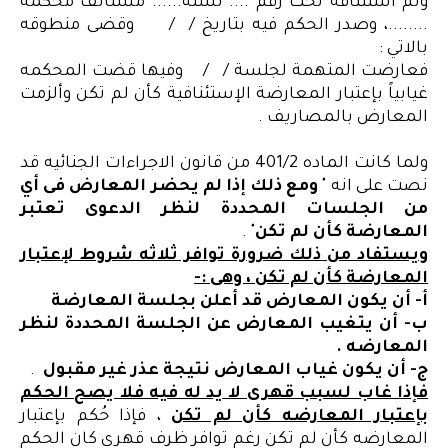
وتم استئنافه تحت رقم .... لسنه...... مستأنف محكمة
........، وصدر الحكم فيه بتاريخ / / وقضى منطوقه
بالاتي :
فعارضت المتهمة لجلسة / / وفيها قضت المحكمه
غيابياً بإعتبار المعارضة الإستئنافية كأن لم تكن وألزمت
المعارض بالمصاريف .
ولما كانت الماده 401/2 من قانون الاجراءات الجنائيه قد
نصت على انه "
ومع ذلك إذا لم يحضر المعارض فى أي
من الجلسات المحددة لنظر الدعوى تعتبر
المعارضة كأن لم تكن
" .
ويستفاد من ذلك ضرورة توافر ثلاثه شروط لإعتبار
المعارضة كأن لم تكن ، وهى :-
أ‌- أن يكون المعارض قد أعلن بجلسة المعارضة
ب‌- أن يتغيب المعارض عن الجلسة المحددة لنظر
المعارضه .
ج- أن يكون غياب المعارض نتيجة عذر غير مقبول
.
فإذا غاب لسبب قهرى لا يد له فيه فلا يصح الحكم
بإعتبار المعارضه كأن لم تكن
، فإذا حُكم بإعتبار
المعارضه كأن لم تكن رغم توافر ظرف قهرى كان الحكم