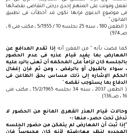
تفعل وفوتت على المتهم إحدى درجتى التقاضى بقضائها
فى موضوع الدعوى فإنها تكون قد أخطأت فى تطبيق
القانون "
( الطعن 180 ، سنه 25 بجلسه 10 / 5/1955 ، مكتب فنى 6 ،
صـــ974)
كما قضت بأنه " من المقرر أنه
إذا تقدم المدافع عن
المعارض بما يفيد قيام عذره فى عدم الحضور
بالجلسه كان لزاماً على المحكمه أن تعنى بالرد عليه
، سواء بالقبول أو بالرفض ، ومن ثم فإن إغفال
الحكم الإشاره إلى ذلك مساس بحق الطاعن فى
الدفاع بما يستوجب نقضه
"
( الطعن 2037 ، سنه 34 بجلسه 15/2/1965 ، مكتب فنى
16 ، صــــ136)
وحالات قيام العذر القهرى المانع من الحضور لا
تدخل تحت حصر ، منها :-
"إذا ثبت أن المعارض لم يتمكن من حضور الجلسه
المحدده لنظر معارضته لأنه كان محبوساً فإن