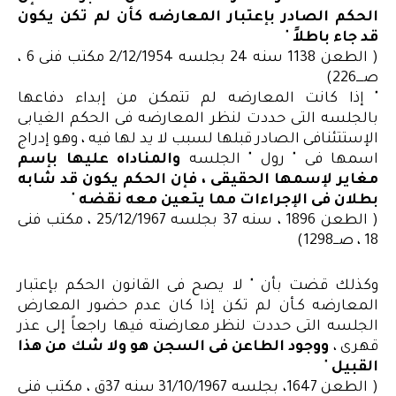
الحكم الصادر بإعتبار المعارضه كأن لم تكن يكون
قد جاء باطلاً
"
( الطعن 1138 سنه 24 بجلسه 2/12/1954 مكتب فنى 6 ،
صــــ226)
" إذا كانت المعارضه لم تتمكن من إبداء دفاعها
بالجلسه التى حددت لنظر المعارضه فى الحكم الغيابى
الإستتئنافى الصادر قبلها لسبب لا يد لها فيه ، وهو إدراج
اسمها فى " رول " الجلسه
والمناداه عليها بإسم
مغاير لإسمها الحقيقى ، فإن الحكم يكون قد شابه
بطلان فى الإجراءات مما يتعين معه نقضه
"
( الطعن 1896 ، سنه 37 بجلسه 25/12/1967 ، مكتب فنى
18 ، صـــ1298)
وكذلك قضت بأن " لا يصح فى القانون الحكم بإعتبار
المعارضه كـأن لم تكن إذا كان عدم حضور المعارض
الجلسه التى حددت لنظر معارضته فيها راجعاً إلى عذر
قهرى ،
ووجود الطاعن فى السجن هو ولا شك من هذا
القبيل
"
( الطعن 1647، بجلسه 31/10/1967 سنه 37ق ، مكتب فنى