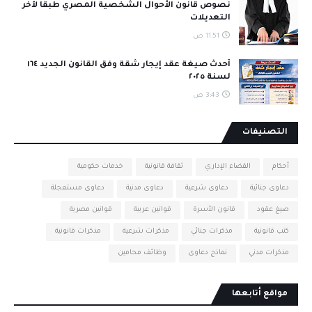
نصوص قانون الأحوال الشخصية المصري طبقا لآخر
التعديلات
11:51 ص
أحدث صيغة عقد إيجار شقة وفق القانون الجديد ١٦٤
لسنة ٢٠٢٥
3:43 ص
التصنيفات
أحكام
القضاء الإداري
ثقافة قانونية
خدمات حكومية
دعاوى جنائية
دعاوى شرعية
دعاوى مدنية
دعاوى مستعجلة
صيغ عقود
قانون الأسرة
قوانين عربية
قوانين مصرية
كتب قانونية
مذكرات جنائي
مذكرات شرعية
مذكرات قانونية
مذكرات مدني
نماذج دعاوى
وظائف محامين
مواقع أتابعها