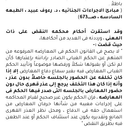
باطلاً .
(
مبادئ الاجراءات الجنائيه ، د. رءوف عبيد ، الطبعه
السادسه ، صــــ673
)
وقد استقرت أحكام محكمه النقض على ذات
المعنى
، ورددته فى العديد من أحكامها،
حيث قضت :-
" لا يصح فى القانون الحكم فى المعارضه المرفوعه من
المتهم عن الحكم الغيابى الصادر بإدانته بإعتبارها كأن
لم تكن أو بقبولها شكلاً ورفضها موضوعاً وتأييد الحكم
الغيابى المعارض فيه بغير سماع دفاع المعارض
إلا إذا
كان تخلفه عن الحضور بالجلسه حاصلاً بدون عذر ،
وأنه إذا كان هذا التخلف يرجع إلى عذر قهرى حال دون
حضور المعارض بالجلسه التى صدر فيها الحكم فى
المعارضه
، فإن الحكم يكون غير صحيح لقيام المحاكمه
على إجراءات معيبه من شأنها حرمان المعارض من
استعمال حقه فى الدفاع ، ومحل نظر العذر القهرى
المانع وتقديره يكون عند استئناف الحكم أو عند الطعن
فيه بطريق النقض "