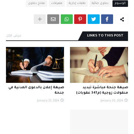
الوسوم
دعاوى جنائية
طلبات إدارية
متفرقات
نماذج دعاوى
LINKS TO THIS POST
عرض الكل
صيغة جنحة مباشرة تبديد
صيغة إعلان بالدعوى المدنية في
منقولات زوجية (م341 عقوبات)
جنحة
January 22, 2024
January 26, 2024