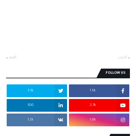
أحدث
أقدم
FOLLOW US
3.1k
1.5k
500
2.7k
1.2k
1.8k