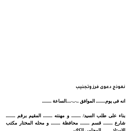
نموذج دعوى فرز وتجنيب
انه فى يوم........ الموافق ..-..-....الساعة
........
بناء
على طلب السيد/ ........ و مهنته ........ المقيم برقم ........
شارع
........
قسم ........ محافظة ........ و محله المختار مكتب
الاستاذ
........
المحامى الكائن
........