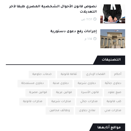
نصوص قانون الأحوال الشخصية المصري طبقا لآخر
التعديلات
11:51 ص
إجراءات رفع دعوى دستورية
1:14 م
التصنيفات
أحكام
القضاء الإداري
ثقافة قانونية
خدمات حكومية
دعاوى جنائية
دعاوى شرعية
دعاوى مدنية
دعاوى مستعجلة
صيغ عقود
قانون الأسرة
قوانين عربية
قوانين مصرية
كتب قانونية
مذكرات جنائي
مذكرات شرعية
مذكرات قانونية
مذكرات مدني
نماذج دعاوى
وظائف محامين
مواقع أتابعها