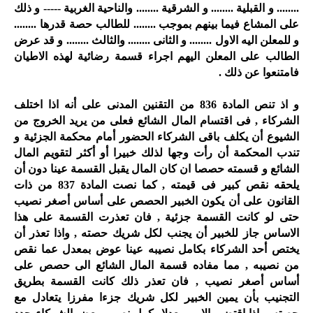
........ و
القبلية ........ و الشرقية ........ والناحية الغربية ----- و ذلك
على المشاع فيما
بينهم بموجب ........ للطالب حصة قدرها ........
و للمعلن اليه الاول
........
و الثانى ........ والثالث ........ و قد عرض
الطالب على المعلن
اليهم اجراء قسمة رضائية لهذه الاطيان
فامتنعوا عن ذلك
.
و اذ تنص
المادة 836 من التقنين المدنى على أنه اذا اختلف
الشركاء , فى اقتسام المال
الشائع فعلى من يريد الخروج من
الشيوع أن يكلف باقى الشركاء الحضور أمام
محكمة الجزئية و
تندب المحكمة أن رأت وجها لذلك خبيرا أو أكثر لتقويم المال
الشائع و قسمته حصصا ان كان المال يقبل القسمة عينا دون أن
يلحقه نقص كبير
فى قيمته , كما نصت المادة 837 من ذات
القانون على أن يكون الخبير الحصص
على أساس أصغر نصيب
حتى لو كانت القسمة جزئية , فان تعذرت القسمة على هذا
الاساس جاز للخبير أن يجنب لكل شريك حصته , واذا تعذر أن
يختص أحد الشركاء
بكامل نصيبه عينا عوض بمعدل عما نقص
من نصيبه , مما مفاده قسمة المال
الشائع الى حصص على
أساس أصغر نصيب , فان تعذر ذلك كانت القسمة بطريق
التجنيب بأن يمين الخبير لكل شريك جزءا مفرزا يتعادل مع