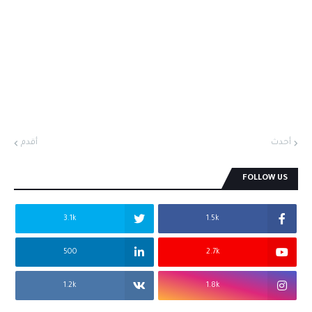
أحدث
أقدم
FOLLOW US
3.1k
1.5k
500
2.7k
1.2k
1.8k