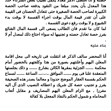
حصته و اذا اقتضى
الامر معدلا يكمل نصيب بعض الشركاء حدد
هذا المعدل بأن يحدد مبلغا من
النقود يدفعه صاحب الحصة
الكبيرة لصاحب الحصة الصغيرة حتى تتعادل الحصتان
فى القيمة
على أن تقدر قيمة المال بوقت اجراء القسمة لا بوقت بدء
الشيوع و
لا بوقت رفع دعوى القسمة
.
لما كان ما تقدم فان الطالب يسعى الى قسمة المال الشائع
بفرز حصة تعادل حصته و تجنيبها له سواء احتاج ذلك لمعدل أم لا
.
بناء عليه
أنا
المحضر سالف الذكر قد انتقلت فى تاريخه الى محل اقامة
المعلن اليهم و
أعلنتهم بصورة من هذا وكلفتهم بالحضور أمام
محكمة ........ الجزئية بمقرها
الكائن بشارع ........ و ذلك بجلستها
المنعقدة علنا فى يوم
........
الموافق ..-..-.... الساعة ........ لسماع
الحكم بقسمة العقار الموضح حدودا
و معالما بصدر هذه الصحيفة
بفرز و تجنيب حصة كل شريك و اعطائه النصيب الذى
آل اليه
مفرزا , مع الزام المعلن اليهم المصاريف و مقابل أتعاب
المحاماه و
شمول الحكم بالنفاذ المعجل بلا كفالة