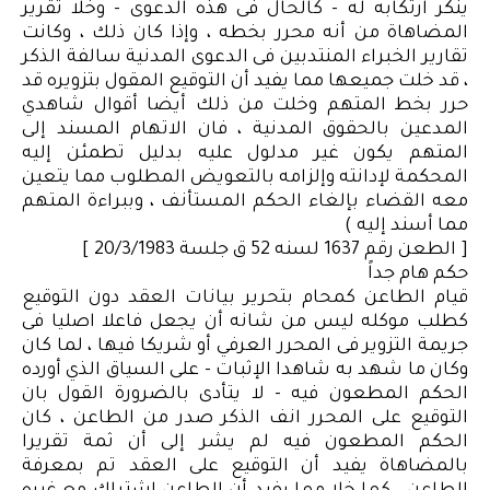
ينكر ارتكابه له - كالحال فى هذه الدعوى - وخلا تقرير
المضاهاة من أنه محرر بخطه ، وإذا كان ذلك ، وكانت
تقارير الخبراء المنتدبين فى الدعوى المدنية سالفة الذكر
، قد خلت جميعها مما يفيد أن التوقيع المقول بتزويره قد
حرر بخط المتهم وخلت من ذلك أيضا أقوال شاهدي
المدعين بالحقوق المدنية ، فان الاتهام المسند إلى
المتهم يكون غير مدلول عليه بدليل تطمئن إليه
المحكمة لإدانته وإلزامه بالتعويض المطلوب مما يتعين
معه القضاء بإلغاء الحكم المستأنف ، وببراءة المتهم
مما أسند إليه )
[ الطعن رقم 1637 لسنه 52 ق جلسة 20/3/1983 ]
حكم هام جداً
قيام الطاعن كمحام بتحرير بيانات العقد دون التوقيع
كطلب موكله ليس من شانه أن يجعل فاعلا اصليا فى
جريمة التزوير فى المحرر العرفي أو شريكا فيها ، لما كان
وكان ما شهد به شاهدا الإثبات - على السياق الذي أورده
الحكم المطعون فيه - لا يتأدى بالضرورة القول بان
التوقيع على المحرر انف الذكر صدر من الطاعن ، كان
الحكم المطعون فيه لم يشر إلى أن ثمة تقريرا
بالمضاهاة يفيد أن التوقيع على العقد تم بمعرفة