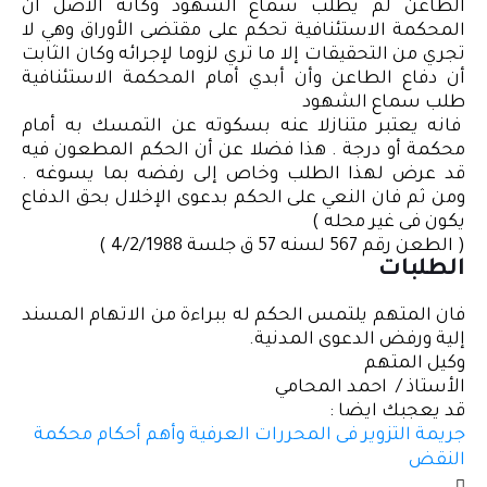
الطاعن لم يطلب سماع الشهود وكانة الأصل أن
المحكمة الاستئنافية تحكم على مقتضى الأوراق وهي لا
تجري من التحقيقات إلا ما تري لزوما لإجرائه وكان الثابت
أن دفاع الطاعن وأن أبدي أمام المحكمة الاستئنافية
طلب سماع الشهود
فانه يعتبر متنازلا عنه بسكوته عن التمسك به أمام
محكمة أو درجة . هذا فضلا عن أن الحكم المطعون فيه
قد عرض لهذا الطلب وخاص إلى رفضه بما يسوغه .
ومن ثم فان النعي على الحكم بدعوى الإخلال بحق الدفاع
يكون فى غير محله )
( الطعن رقم 567 لسنه 57 ق جلسة 4/2/1988 )
الطلبات
فان المتهم يلتمس الحكم له ببراءة من الاتهام المسند
إلية ورفض الدعوى المدنية.
وكيل المتهم
الأستاذ / احمد المحامي
قد يعجبك ايضا :
جريمة التزوير فى المحررات العرفية وأهم أحكام محكمة
النقض