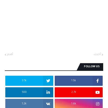
أحدث
أقدم
FOLLOW US
3.1k
1.5k
500
2.7k
1.2k
1.8k