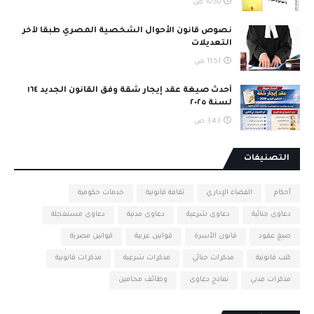
10:50 ص
نصوص قانون الأحوال الشخصية المصري طبقا لآخر
التعديلات
11:51 ص
أحدث صيغة عقد إيجار شقة وفق القانون الجديد ١٦٤
لسنة ٢٠٢٥
3:43 ص
التصنيفات
أحكام
القضاء الإداري
ثقافة قانونية
خدمات حكومية
دعاوى جنائية
دعاوى شرعية
دعاوى مدنية
دعاوى مستعجلة
صيغ عقود
قانون الأسرة
قوانين عربية
قوانين مصرية
كتب قانونية
مذكرات جنائي
مذكرات شرعية
مذكرات قانونية
مذكرات مدني
نماذج دعاوى
وظائف محامين