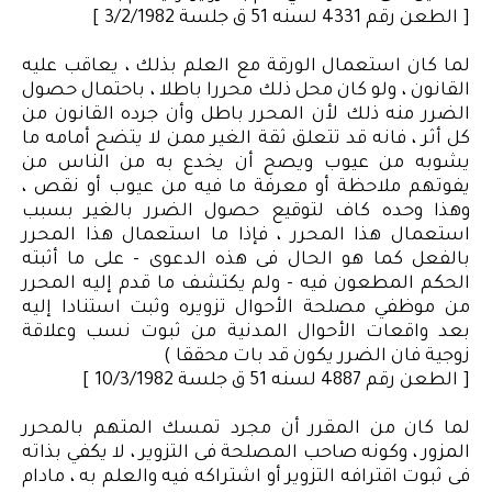
[ الطعن رقم 4331 لسنه 51 ق جلسة 3/2/1982 ]
لما كان استعمال الورقة مع العلم بذلك ، يعاقب عليه
القانون ، ولو كان محل ذلك محررا باطلا ، باحتمال حصول
الضرر منه ذلك لأن المحرر باطل وأن جرده القانون من
كل أثر ، فانه قد تتعلق ثقة الغير ممن لا يتضح أمامه ما
يشوبه من عيوب ويصح أن يخدع به من الناس من
يفوتهم ملاحظة أو معرفة ما فيه من عيوب أو نقص ،
وهذا وحده كاف لتوقيع حصول الضرر بالغير بسبب
استعمال هذا المحرر ، فإذا ما استعمال هذا المحرر
بالفعل كما هو الحال فى هذه الدعوى - على ما أثبته
الحكم المطعون فيه - ولم يكتشف ما قدم إليه المحرر
من موظفي مصلحة الأحوال تزويره وثبت استنادا إليه
بعد واقعات الأحوال المدنية من ثبوت نسب وعلاقة
زوجية فان الضرر يكون قد بات محققا )
[ الطعن رقم 4887 لسنه 51 ق جلسة 10/3/1982 ]
لما كان من المقرر أن مجرد تمسك المتهم بالمحرر
المزور ، وكونه صاحب المصلحة فى التزوير ، لا يكفي بذاته
فى ثبوت اقترافه التزوير أو اشتراكه فيه والعلم به ، مادام