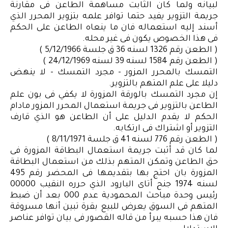
لبيانه ولما كان الثابت مساهمة الطاعن فى مقارنة
جريمة التزوير يفيد حتما توافر علمه بتزوير المحرر الذي
أسند إليه استعماله فان ما ينعاه الطاعن على الحكم
فى هذا الخصوص يكون فى غير محله.
( الطعن رقم 1326 لسنه 36 ق جلسة 5/12/1966 )
( الطعن رقم 1584 لسنه 39 لسنه 24/12/1969 )
التمسك بالمحرر المزور - مجرد التمسك - لا ينهض
دليلا على علم المتهم بالتزوير.
إن مجرد التمسك بالورقة المزورة لا يكفي فى بون علم
الطاعن بالتزوير فى جريمة استعمال المحرر المزور مادام
الحكم لا يقدم الدليل على أن الطاعن هو الذي قارف
التزوير أو اشتراك فى ارتكابه.
( الطعن رقم 776 لسنه 41 ق جلسة 8/11/1971 )
لما كان قد أثبت جريمة استعمال البطاقة المزورة فى
حق الطاعن وتمكن المتهم بذلك من استعمال البطاقة
المزورة بان احتج بها بتقديمها فى المحضر رقم 495
لسنه 1974 جنح أتاى البارود الذي حرره النقيب 00000
رئيس وحدة مباحث المحمودية عدم 000 بعد أن ضبط
المتهم فى السوق يعرض للبيع بقرة تبين أنها مسروقة
فان هذا حسبه يبرأ من قاله القصور فى بيان توافر عناصر