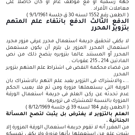
جهة رسمية أو مع موظف عام أو كان حاصلا على
معاملات الأفراد .
( الطعن رقم 1552 لسنه 30 ق جلسة 9/1/1961 )
الدفع الثالث الدفع بانتفاء علم المتهم
بتزوير المحرر
لا يكفي لتحقيق جريمة استعمال محرر عرفي مزور مجرد
استعمال المحرر المزور بل يلزم أن يكون مستعمل
المحرر أو المستند عالما بتزويره يتضح ذلك من نص
المادتين 214 ، 215 عقوبات .
من قضاء محكمة النقض فى اشتراط علم المتهم بتزوير
المحرر.
….، والاشتراك فى التزوير يفيد علم التهم بالاشتراك بان
الورقة التي يستعملها مزورة ومن ثم فلا يعيب الحكم
عدم تحدثه عن ركن العلم فى جريمة استعمال الورقة
المزورة بالنسبة للمشترك فى تزويرها.
( الطعن رقم 184 لسنه 39 ق جلسة 8/12/1969 )
العلم بالتزوير لا يفترض بل يثبت لتصح المسألة
الجنائية .
من المقرر أنه لا تقوم جريمة استعمال الورقة المزورة إلا
بثبوت علم من استعملها بأنها مزورة ولا يكفي تمسكه