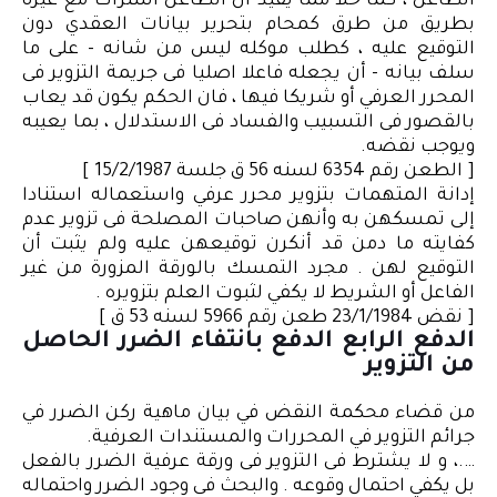
الطاعن ، كما خلا مما يفيد أن الطاعن اشتراك مع غيره
بطريق من طرق كمحام بتحرير بيانات العقدي دون
التوقيع عليه ، كطلب موكله ليس من شانه - على ما
سلف بيانه - أن يجعله فاعلا اصليا فى جريمة التزوير فى
المحرر العرفي أو شريكا فيها ، فان الحكم يكون قد يعاب
بالقصور فى التسبيب والفساد فى الاستدلال ، بما يعيبه
ويوجب نقضه.
[ الطعن رقم 6354 لسنه 56 ق جلسة 15/2/1987 ]
إدانة المتهمات بتزوير محرر عرفي واستعماله استنادا
إلى تمسكهن به وأنهن صاحبات المصلحة فى تزوير عدم
كفايته ما دمن قد أنكرن توقيعهن عليه ولم يثبت أن
التوقيع لهن . مجرد التمسك بالورقة المزورة من غير
الفاعل أو الشريط لا يكفي لثبوت العلم بتزويره .
[ نقض 23/1/1984 طعن رقم 5966 لسنه 53 ق ]
الدفع الرابع الدفع بانتفاء الضرر الحاصل
من التزوير
من قضاء محكمة النقض في بيان ماهية ركن الضرر في
جرائم التزوير في المحررات والمستندات العرفية.
….، و لا يشترط فى التزوير فى ورقة عرفية الضرر بالفعل
بل يكفي احتمال وقوعه . والبحث فى وجود الضرر واحتماله