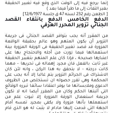
إنما يرجع فيه إلى الوقت الذي وقع فيه تغيير الحقيقة
بغير التفات إلى ما طرأ فيما بعد )
[ الطعن رقم 232 لسنه 47 ق جلسة 12/6/1977]
الدفع الخامس الدفع بانتفاء القصد
الجنائي تزوير المحرر العرفي
من المقرر أنه يجب بتوافر القصد الجنائي فى جريمة
التزوير أن يكون المتهم وهو عالم بحقيقة الواقعة
المزورة قد قصد تغيير الحقيقة فى الورقة المزورة بينة
استعمالها فيما زورت من أجله والاحتجاج بها على
اعتبارها صحيحة ، فإذا كان علم المتهم بتغيير الحقيقة
غير ثابت بالفعل فان مجرد إهماله فى تحريها - مهما
كانت درجته - لا يتحقق به هذا الركن ، وانه لئن كان
الاشتراك فى الجرائم التزوير يتم غالبا إلا أنه يجب على
المحكمة وهي تقرر حصوله ان تستخلص من الظروف
الدعوى وملابساتها ما يوفر اعتقادا سائغا تبرره الوقائع
التي أثبتها الحكم وكان من المقرر أيضا انه لا تكون
جريمة استعمال الورقة المزورة إلا ثبوت علم من
استعملها بأنها مزورة ولا يكفي بمجرد تمسه أمام
الجهة التي قدمت إليها مادام لا يثبت له هو الذي قام