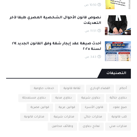
10:50 ص
نصوص قانون الأحوال الشخصية المصري طبقا لآخر
التعديلات
11:51 ص
أحدث صيغة عقد إيجار شقة وفق القانون الجديد ١٦٤
لسنة ٢٠٢٥
3:43 ص
التصنيفات
أحكام
القضاء الإداري
ثقافة قانونية
خدمات حكومية
دعاوى جنائية
دعاوى شرعية
دعاوى مدنية
دعاوى مستعجلة
صيغ عقود
قانون الأسرة
قوانين عربية
قوانين مصرية
كتب قانونية
مذكرات جنائي
مذكرات شرعية
مذكرات قانونية
مذكرات مدني
نماذج دعاوى
وظائف محامين