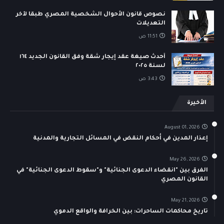
نصوص قانون الأحوال الشخصية المصري طبقا لآخر
التعديلات
11:51 ص
أحدث صيغة عقد إيجار شقة وفق القانون الجديد ١٦٤
لسنة ٢٠٢٥
3:43 ص
الأخيرة
August 01, 2026
إعذار المدين في أحكام النقض في المسائل التجارية والمدنية
May 26, 2026
الفرق بين "انقضاء الدعوى الجنائية" و"سقوط الدعوى الجنائية" في
القانون المصري
May 21, 2026
تاريخ محاكمات الساحرات: بين الخرافة والواقع الدموي