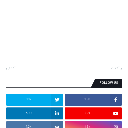
أحدث
أقدم
FOLLOW US
3.1k
1.5k
500
2.7k
1.2k
1.8k