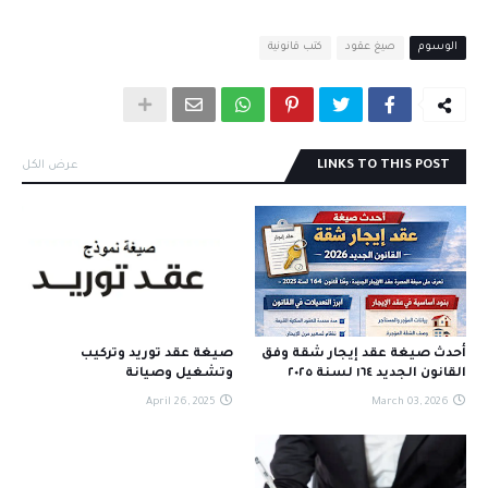
الوسوم
صيغ عقود
كتب قانونية
LINKS TO THIS POST
عرض الكل
أحدث صيغة عقد إيجار شقة وفق
صيغة عقد توريد وتركيب
القانون الجديد ١٦٤ لسنة ٢٠٢٥
وتشغيل وصيانة
April 26, 2025
March 03, 2026