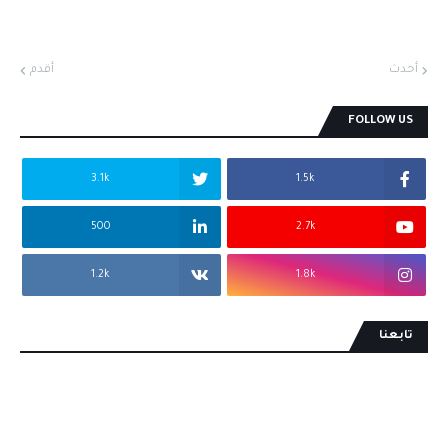
أحدث
أقدم
FOLLOW US
3.1k
1.5k
500
2.7k
1.2k
1.8k
تابعنا