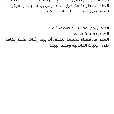
من جانب أي من طرفى عقد البيع . مؤداه . جواز لأى منهما إثبات
العقد الحقيقى بكافة طرق الإثبات ومن بينها البينة والقرائن
للقضاء في الالتزامات المتبادلة بينهم .
----
الطعن رقم ٤٧٨٤ لسنة ٨٧ قضائية
الصادر بجلسة ٢٠١٨/٠٥/١٤
المقرر في قضاء محكمة النقض أنه يجوز إثبات الغش بكافة
طرق الإثبات القانونية ومنها البينة