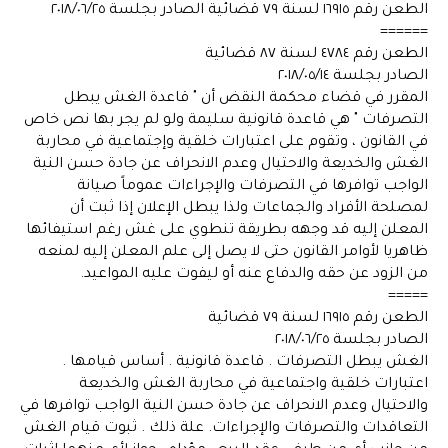
الطعن رقم ١٦٩١٥ لسنة ٧٩ قضائية الصادر بجلسة ٢٠١٨/٠٦/٢٥
======
الطعن رقم ٤٧٨٤ لسنة ٨٧ قضائية
الصادر بجلسة ٢٠١٨/٠٥/١٤
المقرر في قضاء محكمة النقض أن " قاعدة الغش يبطل
التصرفات " هي قاعدة قانونية سليمة ولو لم يجر بها نص خاص
في القانون ، وتقوم على اعتبارات خلقية وإجتماعية في محاربة
الغش والخديعة والاحتيال وعدم الانحراف عن جادة حسن النية
الواجب توافرها في التصرفات والإجراءات عموماً صيانة
لمصلحة الأفراد والجماعات ولذا يبطل الإعلان إذا ثبت أن
المعلن إليه قد وجهه بطريقة تنطوي على غش رغم استيفائها
ظاهريا لأوامر القانون حتى لا يصل إلى علم المعلن إليه لمنعه
من الزود عن حقه والدفاع عنه أو ليفوت عليه المواعيد.
=====
الطعن رقم ١٦٩١٥ لسنة ٧٩ قضائية
الصادر بجلسة ٢٠١٨/٠٦/٢٥
الغش يبطل التصرفات . قاعدة قانونية . أساس قيامها .
اعتبارات خلقية واجتماعية في محاربة الغش والخديعة
والاحتيال وعدم الانحراف عن جادة حسن النية الواجب توافرها في
التعاقدات والتصرفات والإجراءات. علة ذلك . ثبوت قيام الغش