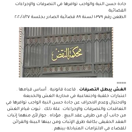
جادة حسن النية والواجب توافرها في التصرفات والإجراءات
القضائية
الطعن رقم ١٠٣٧٩ لسنة ٨٩ قضائية الصادر بجلسة ٢٠٢٠/٠١/٢٧
====
الغش يبطل التصرفات
. قاعدة قانونية . أساس قيامها .
اعتبارات خلقية واجتماعية في محاربة الغش والخديعة
والاحتيال وعدم الانحراف عن جادة حسن النية الواجب توافرها في
التعاقدات والتصرفات والإجراءات. علة ذلك . ثبوت قيام الغش
من جانب أي من طرفى عقد البيع . مؤداه . جواز لأى منهما إثبات
العقد الحقيقى بكافة طرق الإثبات ومن بينها البينة والقرائن
للقضاء في الالتزامات المتبادلة بينهم .