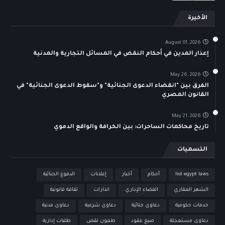
الأخيرة
August 01, 2026
إعذار المدين في أحكام النقض في المسائل التجارية والمدنية
May 26, 2026
الفرق بين "انقضاء الدعوى الجنائية" و"سقوط الدعوى الجنائية" في
القانون المصري
May 21, 2026
تاريخ محاكمات الساحرات: بين الخرافة والواقع الدموي
التسميات
list egypt laws
أحكام
أخبار
إعلانات
الدفوع الجنائية
الشهر العقاري
القضاء الإداري
انذارات
ثقافة قانونية
خدمات حكومية
دعاوى جنائية
دعاوى شرعية
دعاوى مدنية
دعاوى مستعجلة
صيغ عقود
طعون نقض
طلبات إدارية