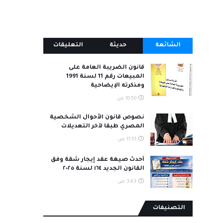
الشائعة
حديثة
التعليقات
قانون الضريبة العامة على
المبيعات رقم 11 لسنة 1991
ومذكرته الإيضاحية
10:50 ص
نصوص قانون الأحوال الشخصية
المصري طبقا لآخر التعديلات
11:51 ص
أحدث صيغة عقد إيجار شقة وفق
القانون الجديد ١٦٤ لسنة ٢٠٢٥
3:43 ص
التصنيفات