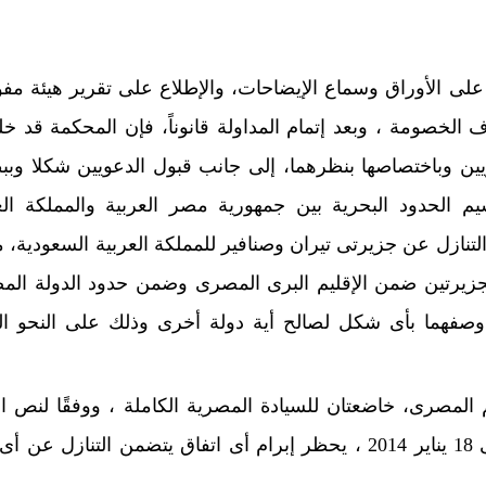
 على الأوراق وسماع الإيضاحات، والإطلاع على تقرير هيئة م
الخصومة ، وبعد إتمام المداولة قانوناً، فإن المحكمة قد 
ويين وباختصاصها بنظرهما، إلى جانب قبول الدعويين شكلا وبب
م الحدود البحرية بين جمهورية مصر العربية والمملكة الع
ة فى أبريل سنة 2016 المتضمنة التنازل عن جزيرتى تيران وصنافير للمملكة العربية السعودية،
جزيرتين ضمن الإقليم البرى المصرى وضمن حدود الدولة الم
 وصفهما بأى شكل لصالح أية دولة أخرى وذلك على النحو ال
لمصرى، خاضعتان للسيادة المصرية الكاملة ، ووفقًا لنص ال
(151)من دستور جمهورية مصر العربية الصادر فى 18 يناير 2014 ، يحظر إبرام أى اتفاق يتضمن التنازل 