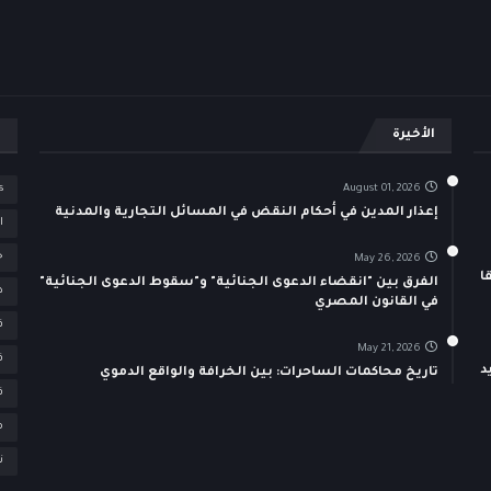
الأخيرة
ا
s
August 01, 2026
إعذار المدين في أحكام النقض في المسائل التجارية والمدنية
ا
خ
May 26, 2026
ا
الفرق بين "انقضاء الدعوى الجنائية" و"سقوط الدعوى الجنائية"
د
في القانون المصري
ق
May 21, 2026
ق
د
تاريخ محاكمات الساحرات: بين الخرافة والواقع الدموي
ق
م
ن