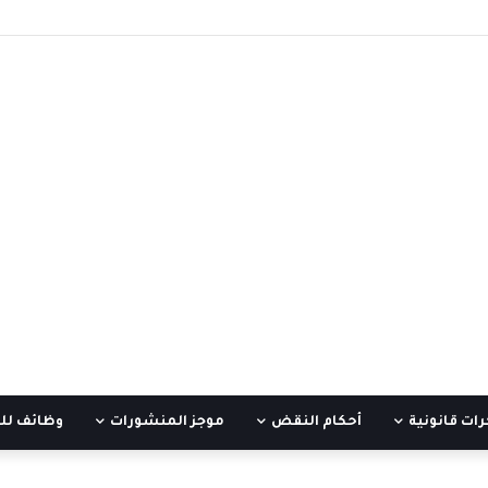
ات قانونية
أحكام النقض
موجز المنشورات
وظائف لل