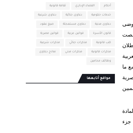
أحكام
القضاء الإداري
ثقافة قانونية
خدمات حكومية
دعاوى جنائية
دعاوى شرعية
فوضى
دعاوى مدنية
دعاوى مستعجلة
صيغ عقود
خلصت
قانون الأسرة
قوانين عربية
قوانين مصرية
كتب قانونية
مذكرات جنائي
مذكرات شرعية
طلان
مذكرات قانونية
مذكرات مدني
نماذج دعاوى
ربية
وظائف محامين
 مع ما
صرية
مواقع أتابعها
مبين
مادة
عن أى جزء