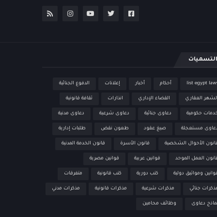
لتسميات
list egypt law
أحكام
أخبار
إعلانات
الدفوع الجنائية
لشهر العقاري
القضاء الإداري
انذارات
ثقافة قانونية
دمات حكومية
دعاوى جنائية
دعاوى شرعية
دعاوى مدنية
عاوى مستعجلة
صيغ عقود
طعون نقض
طلبات إدارية
انون الأحوال الشخصية
قانون الأسرة
قانون الخدمة المدنية
انون العمل الموحد
قوانين عربية
قوانين مصرية
وانين ومواثيق دولية
كتب دورية
كتب قانونية
متفرقات
ذكرات جنائي
مذكرات شرعية
مذكرات قانونية
مذكرات مدني
ماذج دعاوى
وظائف محامين