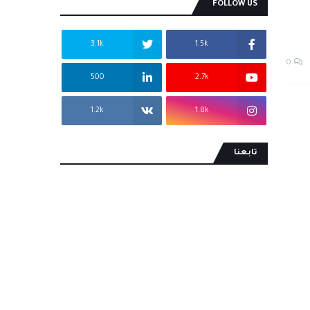
FOLLOW US
3.1k
1.5k
0
500
2.7k
1.2k
1.8k
تابعنا